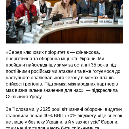
«Серед ключових пріоритетів — фінансова,
енергетична та оборонна міцність України. Ми
пройшли найскладнішу зиму за останні 35 років під
постійними російськими атаками та вже готуємося до
наступного опалювального сезону в межах планів
стійкості регіонів. Підтримка міжнародних партнерів
має визначальне значення для нас», — підкреслила
Очільниця Уряду.
За її словами, у 2025 році вітчизняні оборонні видатки
становили понад 40% ВВП і 70% бюджету. «Це внесок
не лише у безпеку України, а й у захист усієї Європи,
тому наші зусилля мають бути спільними та