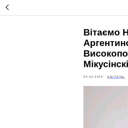
Вітаємо 
Аргентинс
Високопов
Мікусінск
23.04.2026
КВІТЕНЬ