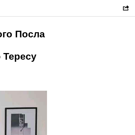
ого Посла
ю Тересу