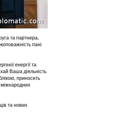
уга та партнера,
окоповажність пані
пної енергії та
ехай Ваша діяльність
блікою, приносить
х міжнародних
ів та нових