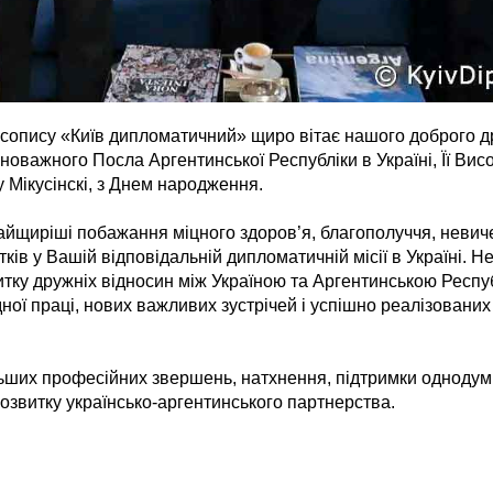
асопису «Київ дипломатичний» щиро вітає нашого доброго др
оважного Посла Аргентинської Республіки в Україні, Її Вис
 Мікусінскі, з Днем народження.
щиріші побажання міцного здоров’я, благополуччя, невичер
ків у Вашій відповідальній дипломатичній місії в Україні. Н
витку дружніх відносин між Україною та Аргентинською Респу
дної праці, нових важливих зустрічей і успішно реалізовани
ших професійних звершень, натхнення, підтримки однодумц
розвитку українсько-аргентинського партнерства.