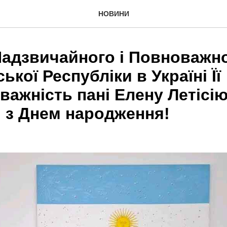
НОВИНИ
Надзвичайного і Повноважн
ької Республіки в Україні Її
ажність пані Елену Летісі
і з Днем народження!