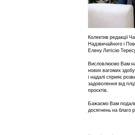
Колектив редакції Ч
Надзвичайного і Повн
Елену Летісію Тересу
Висловлюємо Вам най
нових вагомих здобут
і надалі сприяє роз
задоволення від плі
проєктів.
Бажаємо Вам подаль
досягнень на благо 