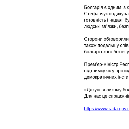
Болгарія є одним із 
Стефанчук подякував
готовність і надалі 
людські зв’язки, без
Сторони обговорили 
також подальшу спів
болгарського бізнесу
Прем’єр-міністр Рес
підтримку як у протид
демократичних інстит
«Дякую великому бол
Для нас це справжні
https://www.rada.gov