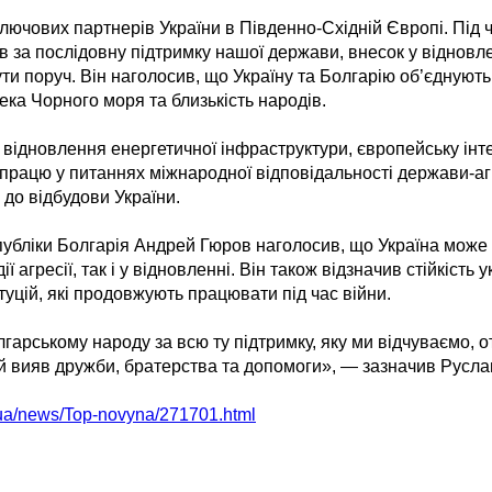
ключових партнерів України в Південно-Східній Європі. Під ч
 за послідовну підтримку нашої держави, внесок у відновле
бути поруч. Він наголосив, що Україну та Болгарію об’єднують 
пека Чорного моря та близькість народів.
відновлення енергетичної інфраструктури, європейську інте
працю у питаннях міжнародної відповідальності держави-аг
 до відбудови України.
публіки Болгарія Андрей Гюров наголосив, що Україна може
ії агресії, так і у відновленні. Він також відзначив стійкість 
уцій, які продовжують працювати під час війни.
гарському народу за всю ту підтримку, яку ми відчуваємо, о
й вияв дружби, братерства та допомоги», — зазначив Русл
.ua/news/Top-novyna/271701.html