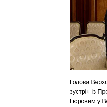
Голова Верх
зустріч із П
Гюровим у Ве