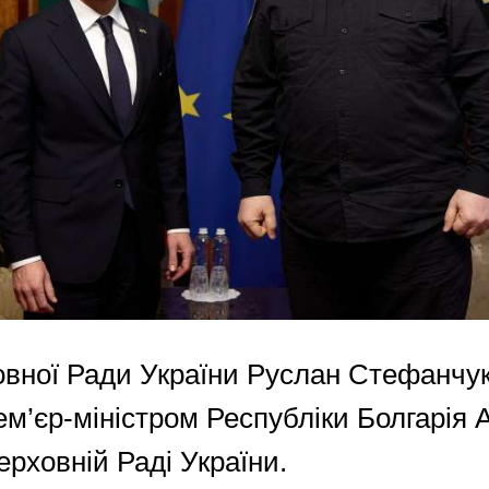
овної Ради України Руслан Стефанчук
рем’єр-міністром Республіки Болгарія
рховній Раді України.