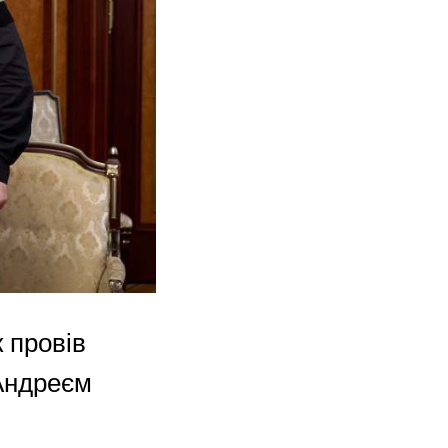
 провів
 Андреєм