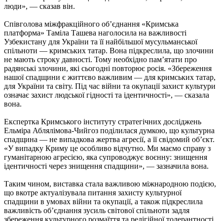
люди», — сказав він.
Співголова міжфракційного об’єднання «Кримська
платформа» Таміла Ташева наголосила на важливості
Узбекистану для України та її найбільшої мусульманської
спільноти — кримських татар. Вона підкреслила, що злочини
не мають строку давності. Тому необхідно пам’ятати про
радянські злочини, які сьогодні повторює росія. «Збереження
нашої спадщини є життєво важливим — для кримських татар,
для України та світу. Під час війни та окупації захист культури
означає захист людської гідності та ідентичності», — сказала
вона.
Експертка Кримського інституту стратегічних досліджень
Ельміра Аблялімова-Чийгоз поділилася думкою, що культурна
спадщина — не випадкова жертва агресії, а її свідомий об’єкт.
«У випадку Криму це особливо відчутно. Ми маємо справу з
гуманітарною агресією, яка супроводжує воєнну: знищення
ідентичності через знищення спадщини», — зазначила вона.
Таким чином, виставка стала важливою міжнародною подією,
що вкотре актуалізувала питання захисту культурної
спадщини в умовах війни та окупації, а також підкреслила
важливість об’єднання зусиль світової спільноти задля
збереження культурного розмаїття та релігійної толерантності