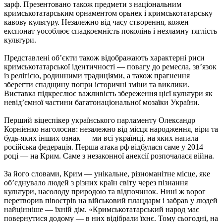
зарф. Презентовано також предмети з національним
кримськотатарським орнаментом орьнек і кримськотатарську
кавову культуру. Незалежно від часу створення, кожен
експонат уособлює спадкоємність поколінь і незламну тяглість
культури.
Представлені об’єкти також відображають характерні риси
кримськотатарської ідентичності — повагу до ремесла, зв’язок
із релігією, родинними традиціями, а також прагнення
зберегти спадщину попри історичні зміни та виклики.
Виставка підкреслює важливість збереження цієї культури як
невід’ємної частини багатонаціональної мозаїки України.
Перший віцеспікер українського парламенту Олександр
Корнієнко наголосив: незалежно від місця народження, віри та
будь-яких інших ознак — ми всі українці, на яких напала
російська федерація. Перша атака рф відбулася саме у 2014
році — на Крим. Саме з незаконної анексії розпочалася війна.
За його словами, Крим — унікальне, різноманітне місце, яке
об’єднувало людей з різних країн світу через пізнання
культури, насолоду природою та відпочинок. Нині ж ворог
перетворив півострів на військовий плацдарм і забрав у людей
найцінніше — їхній дім. «Кримськотатарський народ має
повернутися додому — в них відібрали їхнє. Тому сьогодні, на