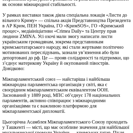
як основи міжнародної стабільності.
У рамках виставки також діяла спеціальна локація «Листи до
вільного Криму» — спільна акція Представництва Президента
в АР Крим, ПЕН Україна, ГО «КримSOS», ГО «Кримський
процес», медіаініціативи «Crimea Daily» та Центру прав
людини ZMINA. Усі охочі мали змогу написати листи
українським громадянам, зокрема представникам
кримськотатарського народу, які стали жертвами політично
мотивованих переслідувань, зазнали ув’язнення або були
депортовані до рф. Це — прояв солідарності та підтримки, що
з’єднує материкову Україну й окупований півострів.
Довідково:
Міжпарламентський союз — найстаріша і найбільша
міжнародна парламентська організація у світі, яка є
своєрідним міжпарламентським еквівалентом ООН.
Заснований у 1889 році, МПС об’єднує 178 національних
парламентів, активно співпрацює з міжнародними
організаціями та є важливою платформою для
міжпарламентської дипломатії.
Цьогорічна Асамблея Міжпарламентського Союзу проходить
у Ташкенті — місті, що має особливе значення для найбільшої
мусульманської громади України — кримських татар. Після