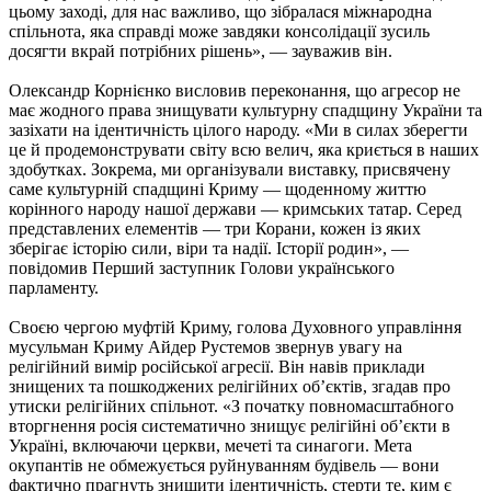
цьому заході, для нас важливо, що зібралася міжнародна
спільнота, яка справді може завдяки консолідації зусиль
досягти вкрай потрібних рішень», — зауважив він.
Олександр Корнієнко висловив переконання, що агресор не
має жодного права знищувати культурну спадщину України та
зазіхати на ідентичність цілого народу. «Ми в силах зберегти
це й продемонструвати світу всю велич, яка криється в наших
здобутках. Зокрема, ми організували виставку, присвячену
саме культурній спадщині Криму — щоденному життю
корінного народу нашої держави — кримських татар. Серед
представлених елементів — три Корани, кожен із яких
зберігає історію сили, віри та надії. Історії родин», —
повідомив Перший заступник Голови українського
парламенту.
Своєю чергою муфтій Криму, голова Духовного управління
мусульман Криму Айдер Рустемов звернув увагу на
релігійний вимір російської агресії. Він навів приклади
знищених та пошкоджених релігійних об’єктів, згадав про
утиски релігійних спільнот. «З початку повномасштабного
вторгнення росія систематично знищує релігійні об’єкти в
Україні, включаючи церкви, мечеті та синагоги. Мета
окупантів не обмежується руйнуванням будівель — вони
фактично прагнуть знищити ідентичність, стерти те, ким є