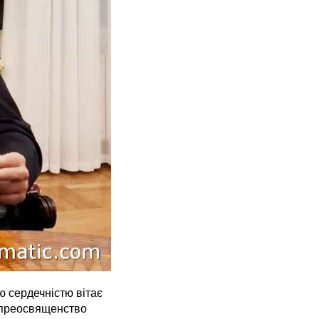
ю сердечністю вітає
копреосвященство