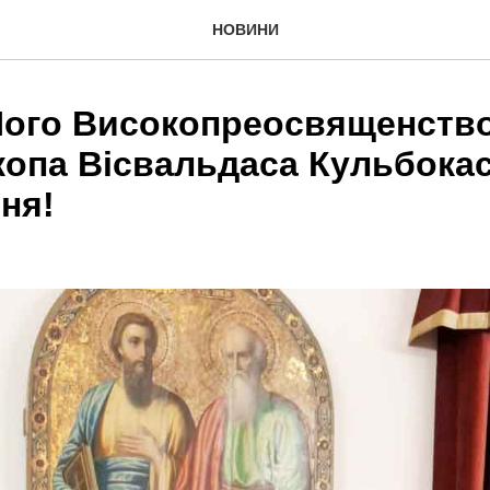
НОВИНИ
Його Високопреосвященств
копа Вісвальдаса Кульбокас
ня!