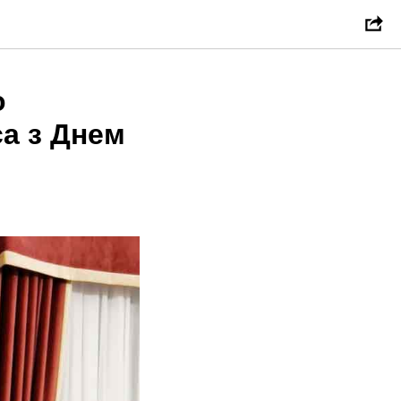
о
а з Днем