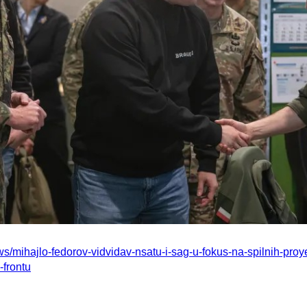
ws/mihajlo-fedorov-vidvidav-nsatu-i-sag-u-fokus-na-spilnih-proye
-frontu