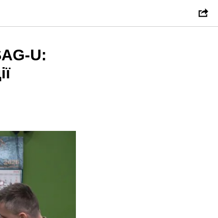
SAG-U:
ії