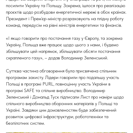
посилити Україну та Польщу. Зокрема, ішлося про реалізацію
проєктів щодо розбудови енергетичної мережі в обох країнах.
Президент і Премʼєр-міністр розраховують на плідну роботу
команд, передусім на рівні міністрів енергетики та фінансів.
«І якщо говорити про постачання газу у Європу, та зокрема
Україну, Польща вже працює щодо цього з нами, і будемо
збільшувати цей напрямок, збільшувати обсяги постачання
скрапленого газу», – додав Володимир Зеленський.
Суттєва частина обговорення була присвячена спільним
програмам захисту. Лідери говорили про подальшу участь
Польщі в програмі PURL, повноцінну участь України в
програмі SAFE та спільне виробництво. Володимир
Зеленський і Дональд Туск підписали Лист про наміри щодо
спільного виробництва оборонних матеріалів у Польщі та
Україні. Завдяки цим домовленостям буде забезпечений
розвиток цифрової інфраструктури, робототехніки та
безпілотних систем.