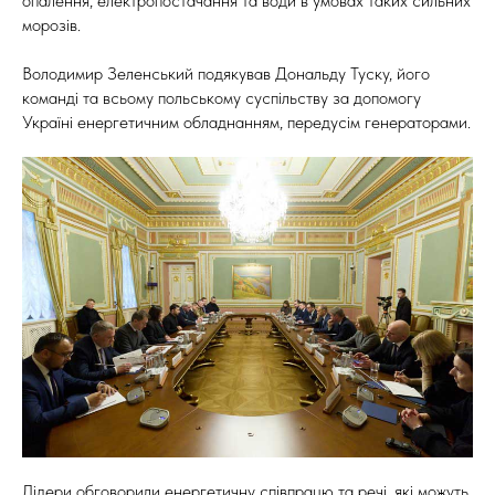
опалення, електропостачання та води в умовах таких сильних
морозів.
Володимир Зеленський подякував Дональду Туску, його
команді та всьому польському суспільству за допомогу
Україні енергетичним обладнанням, передусім генераторами.
Лідери обговорили енергетичну співпрацю та речі, які можуть