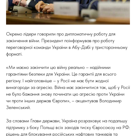
Окремо лідери говорили про дипломатичну роботу для
закінчення війни. Президент поінформував про роботу
переговорної команди України в Абу-Дабі у тристоронньому
форматі.
«Ми маємо закінчити цю війну реально – надійними
гарантіями безпеки для України. Це гарантії для всього
регіону. І найголовніше – у Росії не має бути жодної
винагороди за агресію. Війна має закінчитися так, щоб у Росії
не було бажання знову починати цю агресію проти України
чи проти інших держав Європи», – акцентував Володимир
Зеленський.
За словами Глави держави, Україна розраховує на подальшу
підтримку з боку Польщі всіх заходів тиску Євросоюзу на РФ:
рішень для блокування російських нафтових танкерів та