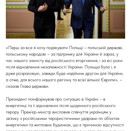
«Перш за все я хочу подякувати Польщі – польській державі,
польському народові – за підтримку для України й зараз, у
час нашого захисту від російського вторгнення, і за всі роки
після відновлення незалежності України. Польща була і, я
дуже розраховую, завжди буде надійним другом для України,
а отже, для всього нашого регіону та всієї вільної Європи», –
сказав Глава держави.
Президент поінформував про ситуацію в Україні – в
енергетиці та її відновленні після щоденного російського
терору. Премʼєр-міністр висловив співчуття українцям у
звʼязку з російськими терористичними ударами по об’єктах
енергетики та житлових будинках, що є причиною відсутності