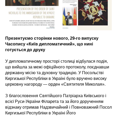
Презентуємо сторінки нового, 29-го випуску
Часопису «Київ дипломатичний», що нині
готується до друку
У дипломатичному просторі столиці відбулася подія,
що вийшла за межі офіційного протоколу, поєднавши
державну місію та духовну традицію. У Посольстві
Киргизької Республіки в Україні було вручено високу
церковну нагороду — орден «Святителя Миколая».
З благословення Святійшого Патріарха Київського і
всієї Руси-України Філарета та за його дорученням
відзнаку отримав Надзвичайний і Повноважний Посол
Киргизької Республіки в Україні Його