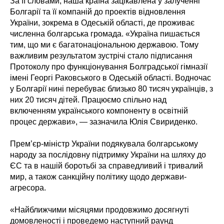
За її словами, наша країна зацікавлена у залученні
Болгарії та її компаній до проектів відновлення
України, зокрема в Одеській області, де проживає
численна болгарська громада. «Україна пишається
тим, що ми є багатонаціональною державою. Тому
важливим результатом зустрічі стало підписання
Протоколу про функціонування Болградської гімназії
імені Георгі Раковського в Одеській області. Водночас
у Болгарії нині перебуває близько 80 тисяч українців, з
них 20 тисяч дітей. Працюємо спільно над
включенням українського компоненту в освітній
процес держави», — зазначила Юлія Свириденко.
Прем’єр-міністр України подякувала болгарському
народу за послідовну підтримку України на шляху до
ЄС та в нашій боротьбі за справедливий і тривалий
мир, а також санкційну політику щодо держави-
агресора.
«Найближчими місяцями продовжимо досягнуті
домовленості і проведемо наступний раунд