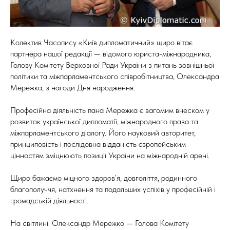
Колектив Часопису «Київ дипломатичний» щиро вітає
партнера нашої редакції — відомого юриста-міжнародника,
Голову Комітету Верховної Ради України з питань зовнішньої
політики та міжпарламентського співробітництва, Олександра
Мережка, з нагоди Дня народження.
Професійна діяльність пана Мережка є вагомим внеском у
розвиток української дипломатії, міжнародного права та
міжпарламентського діалогу. Його науковий авторитет,
принциповість і послідовна відданість європейським
цінностям зміцнюють позиції України на міжнародній арені.
Щиро бажаємо міцного здоров’я, довголіття, родинного
благополуччя, натхнення та подальших успіхів у професійній і
громадській діяльності.
На світлині: Олександр Мережко — Голова Комітету