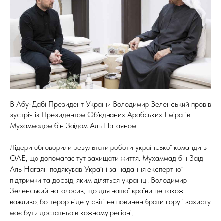
В Абу-Дабі Президент України Володимир Зеленський провів
зустріч із Президентом Обʼєднаних Арабських Еміратів
Мухаммадом бін Заїдом Аль Нагаяном.
Лідери обговорили результати роботи української команди в
ОАЕ, що допомагає тут захищати життя. Мухаммад бін Заїд
Аль Нагаян подякував Україні за надання експертної
підтримки та досвід, яким діляться українці. Володимир
Зеленський наголосив, що для нашої країни це також
важливо, бо терор ніде у світі не повинен брати гору і захисту
має бути достатньо в кожному регіоні.