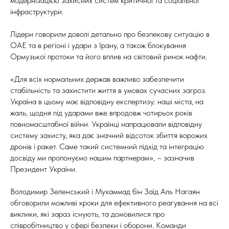
модернізацією захисних систем критичної та соціальної
інфраструктури.
Лідери говорили доволі детально про безпекову ситуацію в
ОАЕ та в регіоні і удари з Ірану, а також блокування
Ормузької протоки та його вплив на світовий ринок нафти.
«Для всіх нормальних держав важливо забезпечити
стабільність та захистити життя в умовах сучасних загроз.
Україна в цьому має відповідну експертизу: наші міста, на
жаль, щодня під ударами вже впродовж чотирьох років
повномасштабної війни. Українці напрацювали відповідну
систему захисту, яка дає значний відсоток збиття ворожих
дронів і ракет. Саме такий системний підхід та інтеграцію
досвіду ми пропонуємо нашим партнерам», – зазначив
Президент України.
Володимир Зеленський і Мухаммад бін Заїд Аль Нагаян
обговорили можливі кроки для ефективного реагування на всі
виклики, які зараз існують, та домовилися про
співробітництво у сфері безпеки і оборони. Команди