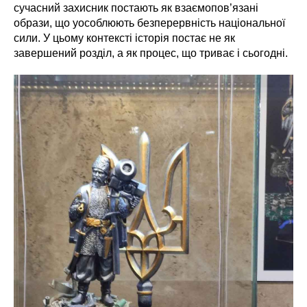
сучасний захисник постають як взаємопов’язані
образи, що уособлюють безперервність національної
сили. У цьому контексті історія постає не як
завершений розділ, а як процес, що триває і сьогодні.