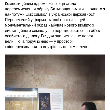
Композиційним ядром експозиції стало
переосмислення образу Батьківщина-мати — одного з
найпотужніших символів української державності.
Перенесений у формат малої пластики, цей
монументальний образ набуває нового виміру: з
дистанційного символу він перетворюється на об’єкт
особистого діалогу. Глядач опиняється не перед
величчю, а поруч із нею — у просторі
співпереживання та внутрішнього осмислення.