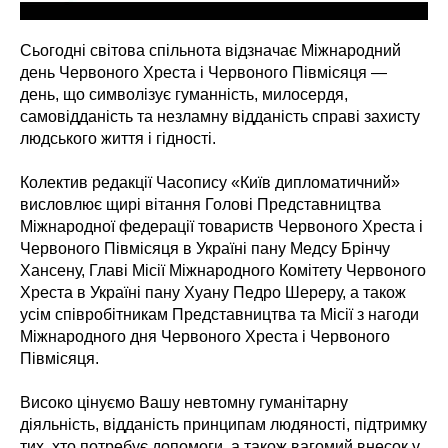
Сьогодні світова спільнота відзначає Міжнародний
день Червоного Хреста і Червоного Півмісяця —
день, що символізує гуманність, милосердя,
самовідданість та незламну відданість справі захисту
людського життя і гідності.
Колектив редакції Часопису «Київ дипломатичний»
висловлює щирі вітання Голові Представництва
Міжнародної федерації товариств Червоного Хреста і
Червоного Півмісяця в Україні пану Медсу Брінчу
Хансену, Главі Місії Міжнародного Комітету Червоного
Хреста в Україні пану Хуану Педро Шереру, а також
усім співробітникам Представництва та Місії з нагоди
Міжнародного дня Червоного Хреста і Червоного
Півмісяця.
Високо цінуємо Вашу невтомну гуманітарну
діяльність, відданість принципам людяності, підтримку
тих, хто потребує допомоги, а також вагомий внесок у