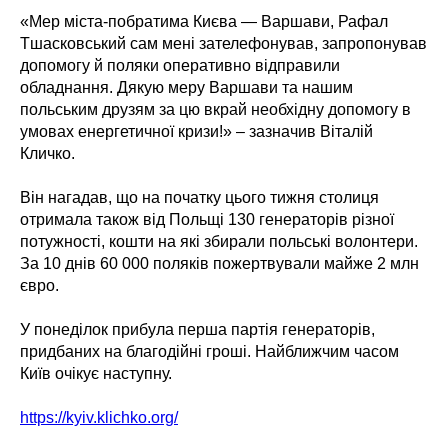
«Мер міста-побратима Києва — Варшави, Рафал
Тшасковський сам мені зателефонував, запропонував
допомогу й поляки оперативно відправили
обладнання. Дякую меру Варшави та нашим
польським друзям за цю вкрай необхідну допомогу в
умовах енергетичної кризи!» – зазначив Віталій
Кличко.
Він нагадав, що на початку цього тижня столиця
отримала також від Польщі 130 генераторів різної
потужності, кошти на які збирали польські волонтери.
За 10 днів 60 000 поляків пожертвували майже 2 млн
євро.
У понеділок прибула перша партія генераторів,
придбаних на благодійні гроші. Найближчим часом
Київ очікує наступну.
https://kyiv.klichko.org/