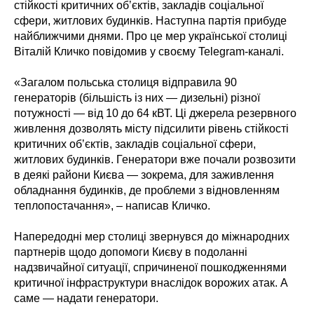
стійкості критичних обʼєктів, закладів соціальної
сфери, житлових будинків. Наступна партія прибуде
найближчими днями. Про це мер української столиці
Віталій Кличко повідомив у своєму Telegram-каналі.
«Загалом польська столиця відправила 90
генераторів (більшість із них — дизельні) різної
потужності — від 10 до 64 кВТ. Ці джерела резервного
живлення дозволять місту підсилити рівень стійкості
критичних обʼєктів, закладів соціальної сфери,
житлових будинків. Генератори вже почали розвозити
в деякі райони Києва — зокрема, для заживлення
обладнання будинків, де проблеми з відновленням
теплопостачання», – написав Кличко.
Напередодні мер столиці звернувся до міжнародних
партнерів щодо допомоги Києву в подоланні
надзвичайної ситуації, спричиненої пошкодженнями
критичної інфраструктури внаслідок ворожих атак. А
саме — надати генератори.