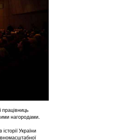
і працівниць
ними нагородами.
 історії України
повномасштабної