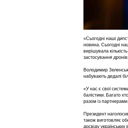
«Сьогодні наші дипс
новина. Сьогодні наш
вирішувала кількість
застосування дронів
Володимир Зеленськи
набувають дедалі бі
«У нас є свої систе
балістики. Багато хт
разом із партнерами
Президент наголосив,
також виготовляє об
досвіду українських