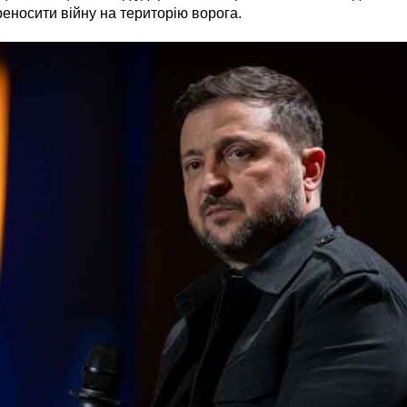
реносити війну на територію ворога.