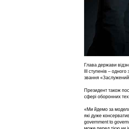
Глава держави відзн
ІІІ ступенів – одног
звання «Заслужений
Президент також пос
сфері оборонних тех
«Ми йдемо за моделл
які дуже консервати
government to govern
може перед тією чи 