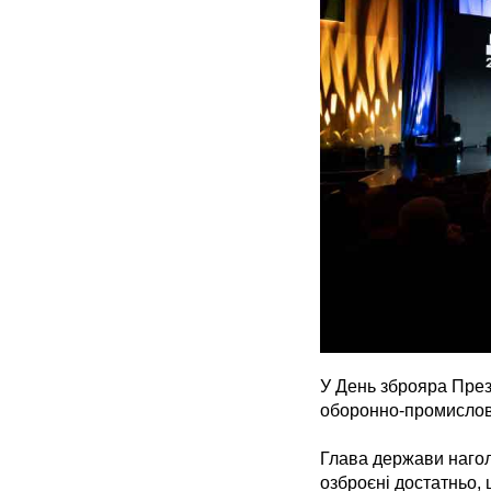
У День зброяра През
оборонно-промислово
Глава держави наголо
озброєні достатньо, 