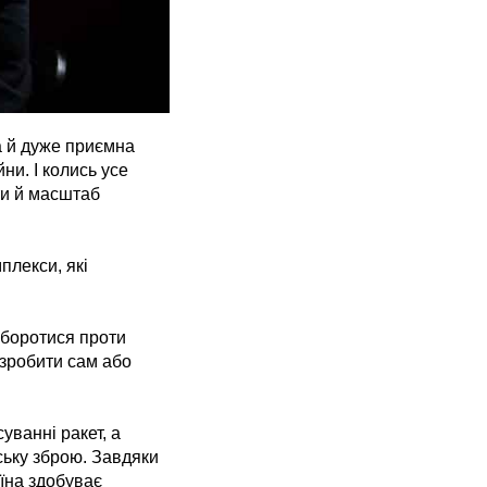
а й дуже приємна
ни. І колись усе
оти й масштаб
плекси, які
 боротися проти
 зробити сам або
уванні ракет, а
ську зброю. Завдяки
їна здобуває