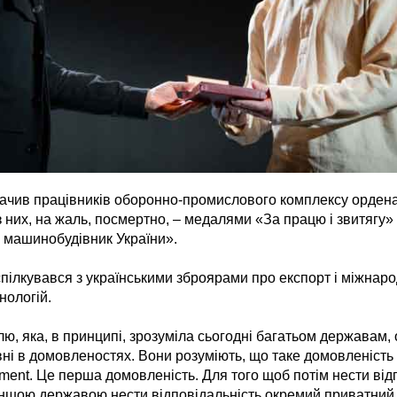
ачив працівників оборонно-промислового комплексу ордена
о з них, на жаль, посмертно, – медалями «За працю і звитягу»
 машинобудівник України».
пілкувався з українськими зброярами про експорт і міжнаро
нологій.
ю, яка, в принципі, зрозуміла сьогодні багатьом державам,
вні в домовленостях. Вони розуміють, що таке домовленість
ment. Це перша домовленість. Для того щоб потім нести від
іншою державою нести відповідальність окремий приватний