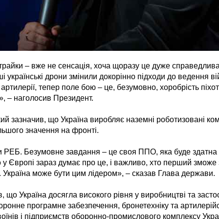
трайки – вже не сенсація, хоча щоразу це дуже справедлив
і українські дрони змінили докорінно підходи до ведення вій
 артилерії, тепер поле бою – це, безумовно, хоробрість піх
», – наголосив Президент.
й зазначив, що Україна виробляє наземні роботизовані ком
льшого значення на фронті.
ми РЕБ. Безумовне завдання – це своя ППО, яка буде здатна
о у Європі зараз думає про це, і важливо, хто перший зможе
. Україна може бути цим лідером», – сказав Глава держави.
 що Україна досягла високого рівня у виробництві та застос
оронне програмне забезпечення, бронетехніку та артилерій
 воїнів і підприємств оборонно-промислового комплексу Укра