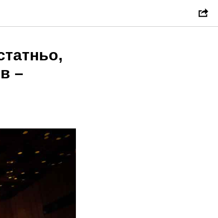
статньо,
в –