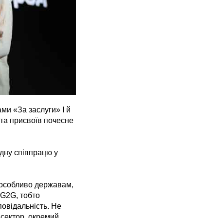
ми «За заслуги» І й
 та присвоїв почесне
дну співпрацю у
 особливо державам,
 G2G, тобто
повідальність. Не
 сектор, окремий