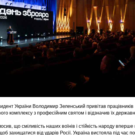
идент України Володимир Зеленський привітав працівників 
го комплексу з професійним святом і відзначив їх держав
сив, що сміливість наших воїнів і стійкість народу вперше в
щоб захищатися від ударів Росії. Україна вистояла під час 