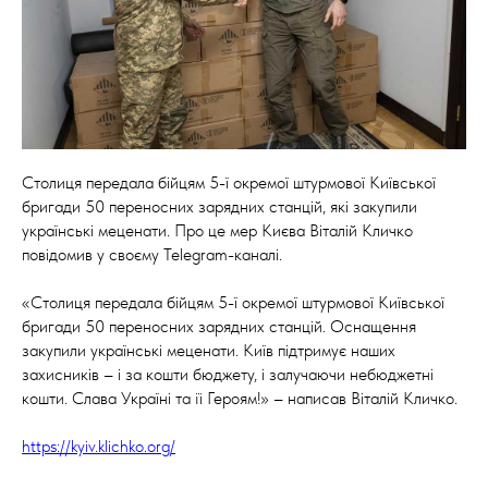
Столиця передала бійцям 5-ї окремої штурмової Київської
бригади 50 переносних зарядних станцій, які закупили
українські меценати. Про це мер Києва Віталій Кличко
повідомив у своєму Telegram-каналі.
«Столиця передала бійцям 5-ї окремої штурмової Київської
бригади 50 переносних зарядних станцій. Оснащення
закупили українські меценати. Київ підтримує наших
захисників – і за кошти бюджету, і залучаючи небюджетні
кошти. Слава Україні та її Героям!» – написав Віталій Кличко.
https://kyiv.klichko.org/