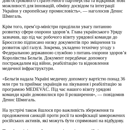
довгострокового стратегічного партнерства та відкриває нові
можливості для інновацій, обміну досвідом та інтеграції
України у європейську промисловість», — наголосив Денис
Шмигаль.
Крім того, прем’єр-міністри приділили увагу питанню
розвитку сфери охорони здоров’я. Глава українського Уряду
зазначив, що під час робочого візиту урядової команди до
Брюсселю підписано низку документів про зміцнення та
розвиток цієї галузі. Зокрема, укладено технічну угоду з
Федеральною державною службою з питань охорони здоров’я
Королівства Бельгія. Документ передбачає допомогу
постраждалим від війни, реабілітацію та відновлення
медичної інфраструктури.
«Бельгія надала Україні медичну допомогу вартістю понад 36
млн грн та приймає українців на лікування і реабілітацію за
програмою MEDEVAC. Під час нашого візиту урядові
команди країн домовилися про її розширення», — повідомив
Денис Шмигаль.
На зустрічі також йшлося про важливість збереження та
продовження санкцій проти росії та конфіскації заморожених
російських активів, які можуть бути спрямовані на відбудову.