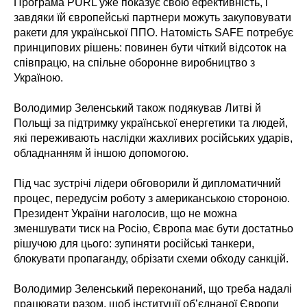
Програма PURL уже показує свою ефективність, і
завдяки їй європейські партнери можуть закуповувати
ракети для української ППО. Натомість SAFE потребує
принципових рішень: повинен бути чіткий відсоток на
співпрацю, на спільне оборонне виробництво з
Україною.
Володимир Зеленський також подякував Литві й
Польщі за підтримку української енергетики та людей,
які переживають наслідки жахливих російських ударів,
обладнанням й іншою допомогою.
Під час зустрічі лідери обговорили й дипломатичний
процес, передусім роботу з американською стороною.
Президент України наголосив, що не можна
зменшувати тиск на Росію, Європа має бути достатньо
рішучою для цього: зупиняти російські танкери,
блокувати пропаганду, обрізати схеми обходу санкцій.
Володимир Зеленський переконаний, що треба надалі
працювати разом, щоб інституції об’єднаної Європи