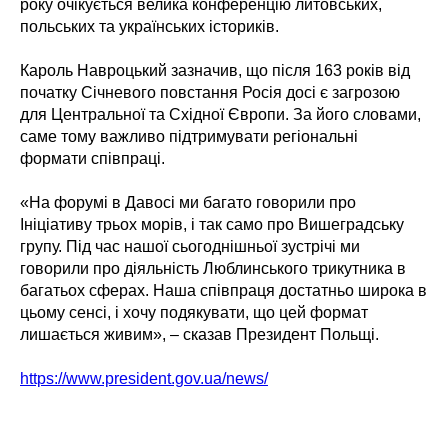
року очікується велика конференцію литовських,
польських та українських істориків.
Кароль Навроцький зазначив, що після 163 років від
початку Січневого повстання Росія досі є загрозою
для Центральної та Східної Європи. За його словами,
саме тому важливо підтримувати регіональні
формати співпраці.
«На форумі в Давосі ми багато говорили про
Ініціативу трьох морів, і так само про Вишеградську
групу. Під час нашої сьогоднішньої зустрічі ми
говорили про діяльність Люблинського трикутника в
багатьох сферах. Наша співпраця достатньо широка в
цьому сенсі, і хочу подякувати, що цей формат
лишається живим», – сказав Президент Польщі.
https://www.president.gov.ua/news/