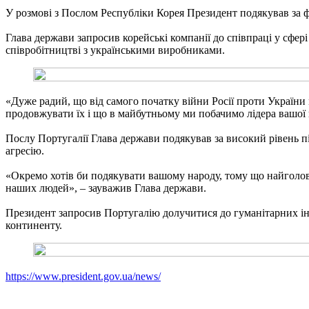
У розмові з Послом Республіки Корея Президент подякував за ф
Глава держави запросив корейські компанії до співпраці у сфері
співробітництві з українськими виробниками.
«Дуже радий, що від самого початку війни Росії проти України
продовжувати їх і що в майбутньому ми побачимо лідера вашої 
Послу Португалії Глава держави подякував за високий рівень пі
агресію.
«Окремо хотів би подякувати вашому народу, тому що найголов
наших людей», – зауважив Глава держави.
Президент запросив Португалію долучитися до гуманітарних іні
континенту.
https://www.president.gov.ua/news/