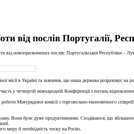
ти від послів Португалії, Рес
и від новопризначених послів: Португальської Республіки – Луї
ї місії в Україні та зазначив, що наша держава розраховує на ро
часть у четвертій міжнародній Конференції з питань відновлення 
 роботи Міжурядової комісії з торговельно-економічного співроб
єтнаму. Вони були дуже продуктивними. Сподіваюся, що збільшен
ький.
го миру й необхідність тиску на Росію.