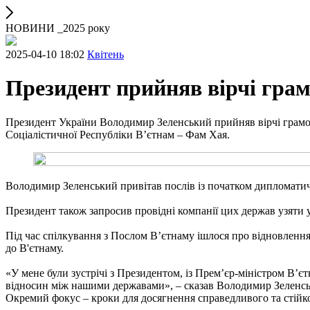
НОВИНИ _2025 року
2025-04-10 18:02
Квітень
Президент прийняв вірчі грамо
Президент України Володимир Зеленський прийняв вірчі грамот
Соціалістичної Республіки В’єтнам – Фам Хая.
Володимир Зеленський привітав послів із початком дипломатично
Президент також запросив провідні компанії цих держав узяти у
Під час спілкування з Послом Вʼєтнаму ішлося про відновлення
до В'єтнаму.
«У мене були зустрічі з Президентом, із Премʼєр-міністром Вʼ
відносин між нашими державами», – сказав Володимир Зеленс
Окремий фокус – кроки для досягнення справедливого та стійко