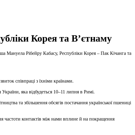
публіки Корея та В’єтнаму
ша Мануела Рібейру Кабасу, Республіки Корея – Пак Кічанга та
звиток співпраці з їхніми країнами.
України, яка відбудеться 10–11 липня в Римі.
ітництва та збільшення обсягів постачання української пшениці
ня частоти контактів між нами вплине й на покращення