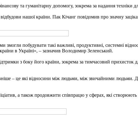
інансову та гуманітарну допомогу, зокрема за надання техніки д
 відбудови нашої країни. Пак Кічанг повідомив про значну заціка
 ми змогли побудувати такі важливі, продуктивні, системні від
країни в Україні», – зазначив Володимир Зеленський.
дтримки з боку його країни, зокрема за тимчасовий прихисток дл
ніше – це які відносини між людьми, між звичайними людьми. Д
ціатив, а також продовжити співпрацю у сферах, які створюють н