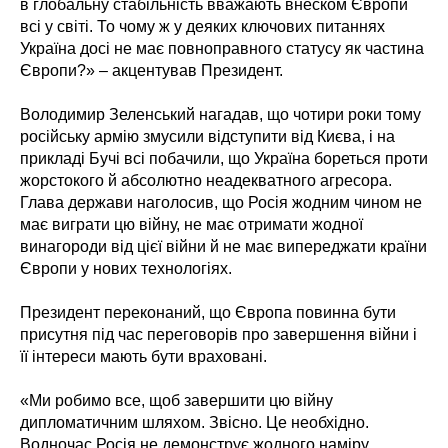
в глобальну стабільність вважають внеском Європи
всі у світі. То чому ж у деяких ключових питаннях
Україна досі не має повноправного статусу як частина
Європи?» – акцентував Президент.
Володимир Зеленський нагадав, що чотири роки тому
російську армію змусили відступити від Києва, і на
прикладі Бучі всі побачили, що Україна бореться проти
жорстокого й абсолютно неадекватного агресора.
Глава держави наголосив, що Росія жодним чином не
має виграти цю війну, не має отримати жодної
винагороди від цієї війни й не має випереджати країни
Європи у нових технологіях.
Президент переконаний, що Європа повинна бути
присутня під час переговорів про завершення війни і
її інтереси мають бути враховані.
«Ми робимо все, щоб завершити цю війну
дипломатичним шляхом. Звісно. Це необхідно.
Водночас Росія не демонструє жодного наміру