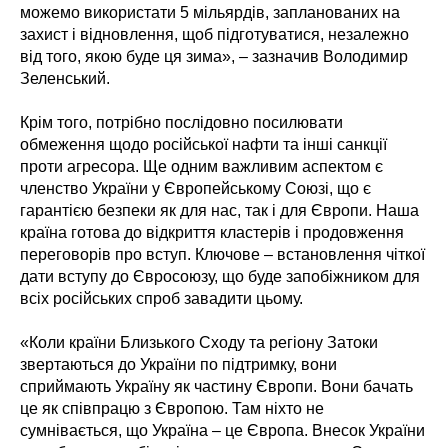
можемо використати 5 мільярдів, запланованих на
захист і відновлення, щоб підготуватися, незалежно
від того, якою буде ця зима», – зазначив Володимир
Зеленський.
Крім того, потрібно послідовно посилювати
обмеження щодо російської нафти та інші санкції
проти агресора. Ще одним важливим аспектом є
членство України у Європейському Союзі, що є
гарантією безпеки як для нас, так і для Європи. Наша
країна готова до відкриття кластерів і продовження
переговорів про вступ. Ключове – встановлення чіткої
дати вступу до Євросоюзу, що буде запобіжником для
всіх російських спроб завадити цьому.
«Коли країни Близького Сходу та регіону Затоки
звертаються до України по підтримку, вони
сприймають Україну як частину Європи. Вони бачать
це як співпрацю з Європою. Там ніхто не
сумнівається, що Україна – це Європа. Внесок України