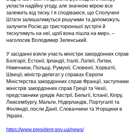
укласти надійну угоду, але значною мірою все
залежить від тиску. І я сподіваюся, що Сполучені
Штати залишатимуться рішучими та допоможуть
залучити Росію до тристоронньої зустрічі й
тиснутимуть на неї, щоб вона пішла на мир», –
наголосив Володимир Зеленський.
У засіданні взяли участь міністри закордонних справ
Болгарії, Естонії, Ірландії, Італії, Латвії, Литви,
Німеччини, Польщі, Румунії, Словенії, Хорватії,
Швеції, міністр-делегат у справах Європи
Міністерства закордонних справ Франції, заступники
міністрів закордонних справ Греції та Чехії,
представники урядів Австрії, Бельгії, Іспанії, Кіпру,
Люксембургу, Мальти, Нідерландів, Португалії та
Фінляндії, посли Данії, Словаччини та Угорщини в
Україні.
https://www.president.gov.ua/news/