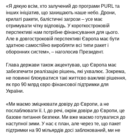
«Я дякую всім, хто залучений до програми PURL та
інших ініціатив, що захищають наше небо. Дрони,
крилаті ракети, балістичні загрози – усе має
отримувати чітку відповідь. У короткостроковій
перспективі нам потрібне фінансування для цього.
Але в довгостроковій перспективі Європа має бути
здатною самостійно виробляти всі типи ракет і
оборонних систем», – наголосив Президент.
Глава держави також акцентував, що Європа має
забезпечити реалізацію рішень, які ухвалює. Зокрема,
не повинні блокуватися такі життєво важливі рішення,
як про 90 млрд євро фінансової підтримки для
України.
«Ми маємо зміцнювати довіру до Європи, а не
послаблювати її. І, до речі, окрім довіри до Європи, це
базове питання безпеки. Ми вже маємо готуватися до
наступної зими. У нас є план, але через те, що пакет
підтримки на 90 мільярдів досі заблокований, ми не