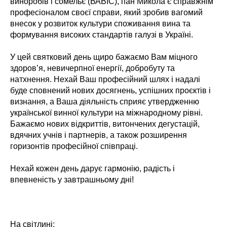
виноробів і сомельє (ВАВІС), пан Микола є справжнім
професіоналом своєї справи, який зробив вагомий
внесок у розвиток культури споживання вина та
формування високих стандартів галузі в Україні.
У цей святковий день щиро бажаємо Вам міцного
здоров’я, невичерпної енергії, добробуту та
натхнення. Нехай Ваш професійний шлях і надалі
буде сповнений нових досягнень, успішних проєктів і
визнання, а Ваша діяльність сприяє утвердженню
української винної культури на міжнародному рівні.
Бажаємо нових відкриттів, витончених дегустацій,
вдячних учнів і партнерів, а також розширення
горизонтів професійної співпраці.
Нехай кожен день дарує гармонію, радість і
впевненість у завтрашньому дні!
На світлині: