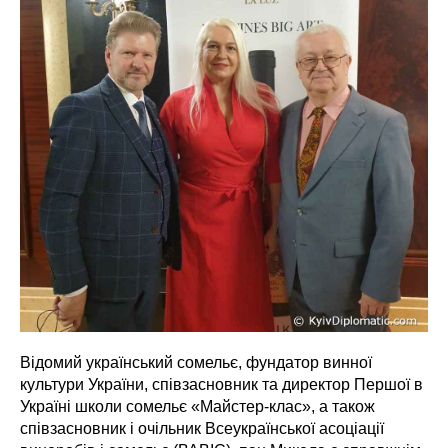
Відомий український сомельє, фундатор винної
культури України, співзасновник та директор Першої в
Україні школи сомельє «Майстер-клас», а також
співзасновник і очільник Всеукраїнської асоціації