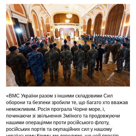
«ВМС України разом з іншими складовими Сил
оборони та безпеки зробили те, що багато хто вважав
неможливим. Росія програла Чорне море, і,
починаючи зі звільнення Зміїного та продовжуючи
нашими операціями проти російського флоту,
російських портів та окупаційних сил у нашому
українському Криму, ми доводимо, що цей простір –