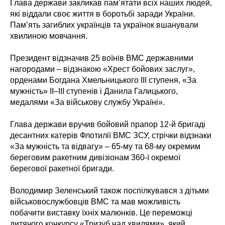
Глава держави закликав памʼятати всіх наших людей,
які віддали своє життя в боротьбі заради України.
Памʼять загиблих українців та українок вшанували
хвилиною мовчання.
Президент відзначив 25 воїнів ВМС державними
нагородами – відзнакою «Хрест бойових заслуг»,
орденами Богдана Хмельницького ІІІ ступеня, «За
мужність» ІІ–ІІІ ступенів і Данила Галицького,
медалями «За військову службу Україні».
Глава держави вручив бойовий прапор 12-й бригаді
десантних катерів Флотилії ВМС ЗСУ, стрічки відзнаки
«За мужність та відвагу» – 65-му та 68-му окремим
береговим ракетним дивізіонам 360-ї окремої
берегової ракетної бригади.
Володимир Зеленський також поспілкувався з дітьми
військовослужбовців ВМС та мав можливість
побачити виставку їхніх малюнків. Це переможці
дитячого конкурсу «Тризуб над хвилями», який