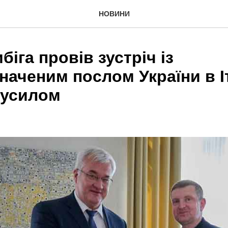
НОВИНИ
біга провів зустріч із
аченим послом України в Іт
русилом