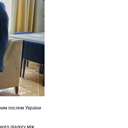
еним послом України
ного діалогу між