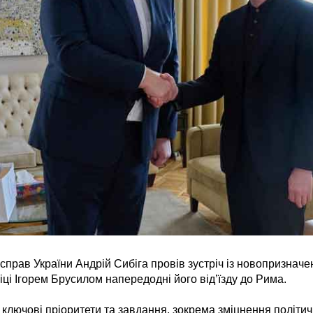
справ України Андрій Сибіга провів зустріч із новопризнач
ліці Ігорем Брусилом напередодні його від’їзду до Рима.
ключові пріоритети та завдання, зокрема зміцнення політич