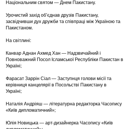
Національним святом — Днем Пакистану.
Урочистий захід об’єднав друзів Пакистану,
засвідчивши дух дружби та співпраці між Україною та
Пакистаном.
На світлині:
Канвар Аднан Ахмед Хан — Надзвичайний і
Повноважний Посол Ісламської Республіки Пакистан в
Україні;
Фарасат Заррін Сіал — Заступнця голови місії та
керівниця канцелярії в Посольстві Пакистану в
Україні;
Наталія Андріяш — літературна редакторка Часопису
«Київ дипломатичний»;
Юлія Новицька — арт-дизайнерка Часопису «Київ