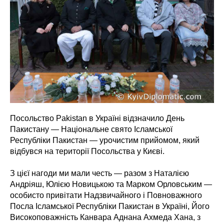
Посольство Pakistan в Україні відзначило День
Пакистану — Національне свято Ісламської
Республіки Пакистан — урочистим прийомом, який
відбувся на території Посольства у Києві.
З цієї нагоди ми мали честь — разом з Наталією
Андріяш, Юлією Новицькою та Марком Орловським —
особисто привітати Надзвичайного і Повноважного
Посла Ісламської Республіки Пакистан в Україні, Його
Високоповажність Канвара Аднана Ахмеда Хана, з