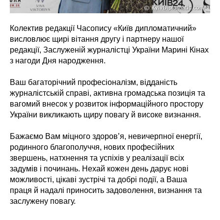
Колектив редакції Часопису «Київ дипломатичний»
висловлює щирі вітання другу і партнеру нашої
редакції, Заслуженій журналістці України Марині Кінах
з нагоди Дня народження.
Ваш багаторічний професіоналізм, відданість
журналістській справі, активна громадська позиція та
вагомий внесок у розвиток інформаційного простору
України викликають щиру повагу й високе визнання.
Бажаємо Вам міцного здоров’я, невичерпної енергії,
родинного благополуччя, нових професійних
звершень, натхнення та успіхів у реалізації всіх
задумів і починань. Нехай кожен день дарує нові
можливості, цікаві зустрічі та добрі події, а Ваша
праця й надалі приносить задоволення, визнання та
заслужену повагу.